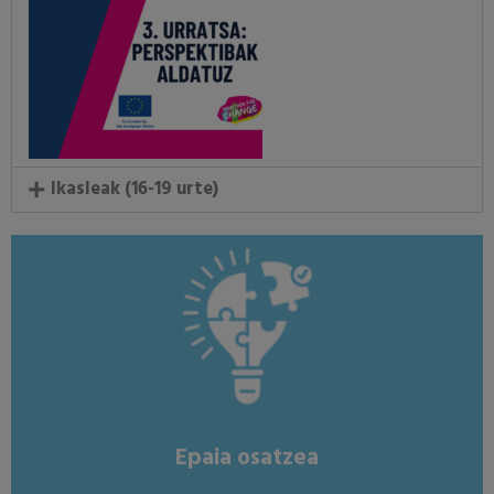
Ikasleak (16-19 urte)
perspektiba hartzeko ariketak.
Norberaren jarrera aurkeztu, justifikatu eta eztabaidatzeko
Nola?
Epaia osatzea