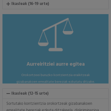
Ikasleak (16-19 urte)
ariketak.
Orokortzeak eta aurreiritziak ezagutu eta jorratzeko
Nola?
Aurreiritziei aurre egitea
Orokortzeei buruzko kontzientzia eraikitzeak
gizabanakoen errealitate bereziak ezkutatu ditzake.
Ikasleak (12-15 urte)
Sortutako kontzientzia orokortzeak gizabanakoen
errealitate bereziak ezkuta ditzakeela, diskriminazioa