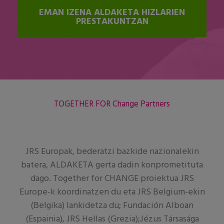
EMAN IZENA ALDAKETA HIZLARIEN
PRESTAKUNTZAN
TOGETHER FOR Change Partners
JRS Europak, bederatzi bazkide nazionalekin
batera, ALDAKETA gerta dadin konprometituta
dago. Together for CHANGE proiektua JRS
Europe-k koordinatzen du eta JRS Belgium-ekin
(Belgika) lankidetza du; Fundación Alboan
(Espainia), JRS Hellas (Grezia);Jézus Társasága