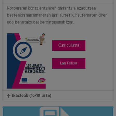
Norberaren kontzientziaren garrantzia ezagutzea
besteekin harremanetan jarri aurretik, hautematen diren
edo benetako desberdintasunak izan.
Curriculuma
Lan Folioa
Ikasleak (16-19 urte)