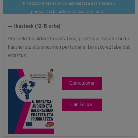
Printzipio moralei buruz hausnartzea eta sinesmen
pertsonalei buruzko eztabaidak erraztea.
Ikasleak (12-15 urte)
Perspektiba aldaketa sustatzea, printzipio moralei buruz
hausnartuz eta sinesmen pertsonalei buruzko eztabaidak
erraztuz.
Curriculuma
Lan Folioa