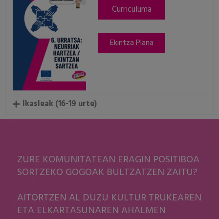
Curriculuma
Ekintza Plana
Ikasleak (16-19 urte)
ZURE KOMUNITATEAN ERAGIN POSITIBOA
SORTZEKO GOGOAK BULTZATZEN ZAITU?
AITORTZEN AL DUZU KULTUR TRUKEAREN
ETA ELKARTASUNAREN AHALMEN