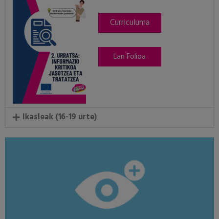
Curriculuma
Lan Folioa
Ikasleak (16-19 urte)
dituzten pertsonekin topo egin.
Migrazio behartuak eta elkarrizketa enpatikoak bizi izan