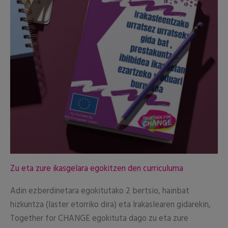
Zu eta zure ikasgelara egokitzen den curriculuma
Adin ezberdinetara egokitutako 2 bertsio, hainbat
hizkuntza (laster etorriko dira) eta Irakaslearen gidarekin,
Together for CHANGE egokituta dago zu eta zure