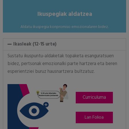
Nola?
Ikuspegiak aldatzea
Aldatu ikuspegia konpromiso emozionalaren bidez.
Ikasleak (12-15 urte)
Sustatu ikuspuntu-aldaketak topaketa esanguratsuen
bidez, pertsonak emozionalki parte hartzera eta beren
esperientziei buruz hausnartzera bultzatuz.
Curriculuma
Lan Folioa