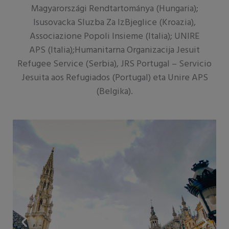
Magyarországi Rendtartománya (Hungaria);
Isusovacka Sluzba Za IzBjeglice (Kroazia),
Associazione Popoli Insieme (Italia); UNIRE
APS (Italia);Humanitarna Organizacija Jesuit
Refugee Service (Serbia), JRS Portugal – Servicio
Jesuita aos Refugiados (Portugal) eta Unire APS
(Belgika).