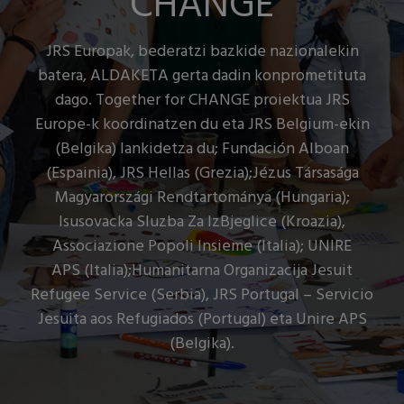
CHANGE
JRS Europak, bederatzi bazkide nazionalekin
batera, ALDAKETA gerta dadin konprometituta
dago. Together for CHANGE proiektua JRS
Europe-k koordinatzen du eta JRS Belgium-ekin
(Belgika) lankidetza du; Fundación Alboan
(Espainia), JRS Hellas (Grezia);Jézus Társasága
Magyarországi Rendtartománya (Hungaria);
Isusovacka Sluzba Za IzBjeglice (Kroazia),
Associazione Popoli Insieme (Italia); UNIRE
APS (Italia);Humanitarna Organizacija Jesuit
Refugee Service (Serbia), JRS Portugal – Servicio
Jesuita aos Refugiados (Portugal) eta Unire APS
(Belgika).