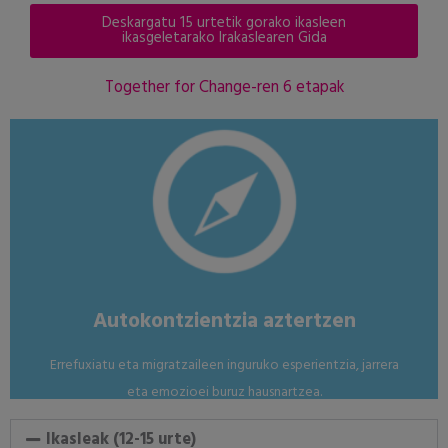
Deskargatu 15 urtetik gorako ikasleen
ikasgeletarako Irakaslearen Gida
Together for Change-ren 6 etapak
hausnarketarako galderak gidatuta.
Norberaren esplorazioa eta elkartruke moderatua,
Nola?
Autokontzientzia aztertzen
Errefuxiatu eta migratzaileen inguruko esperientzia, jarrera
eta emozioei buruz hausnartzea.
Ikasleak (12-15 urte)