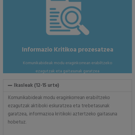
iturri sinesgarriak aurkitzeko.
Informazioaren ikerketa, iritzia ezagutzatik bereizteko eta
Nola?
Informazio Kritikoa prozesatzea
Komunikabideak modu eraginkorrean erabiltzeko
ezagutzak eta gaitasunak garatzea
Ikasleak (12-15 urte)
Komunikabideak modu eraginkorrean erabiltzeko
ezagutzak aktiboki eskuratzea eta trebetasunak
garatzea, informazioa kritikoki aztertzeko gaitasuna
hobetuz.