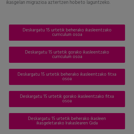
ikasgelan migrazioa aztertzen hobeto laguntzeko.
Deskargatu 15 urtetik beherako ikasleentzako
curriculum osoa
Deskargatu 15 urtetik gorako ikasleentzako
curriculum osoa
Deskargatu 15 urtetik beherako ikasleentzako fitxa
osoa
Deskargatu 15 urtetik gorako ikasleentzako fitxa
osoa
Deskargatu 15 urtetik beherako ikasleen
ikasgeletarako Irakaslearen Gida