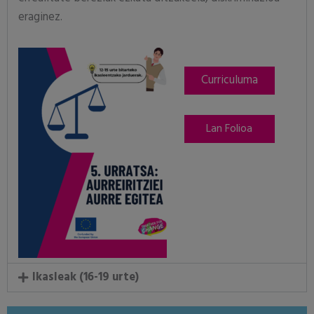
eraginez.
Curriculuma
Lan Folioa
Ikasleak (16-19 urte)