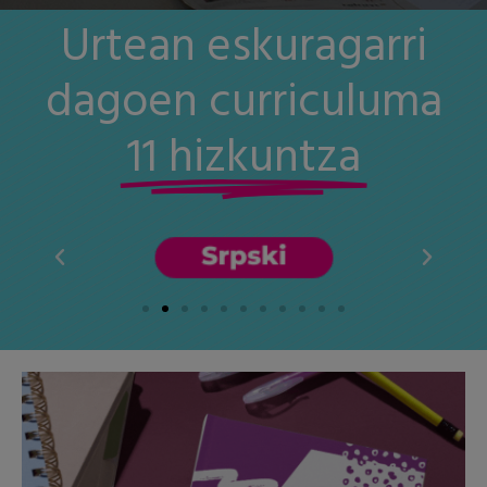
Urtean eskuragarri
dagoen curriculuma
11 hizkuntza