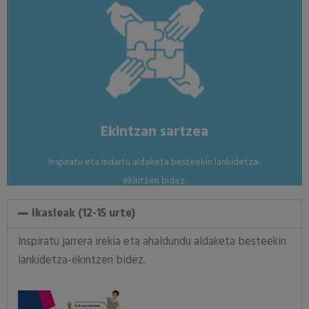
proiektuetan elkarrekin lan egitea.
Migrazio, aterpe, aniztasun eta arrazakeriaren aurkako
Nola?
Ekintzan sartzea
Inspiratu eta indartu aldaketa besteekin lankidetza-
ekintzen bidez.
Ikasleak (12-15 urte)
Inspiratu jarrera irekia eta ahaldundu aldaketa besteekin
lankidetza-ekintzen bidez.