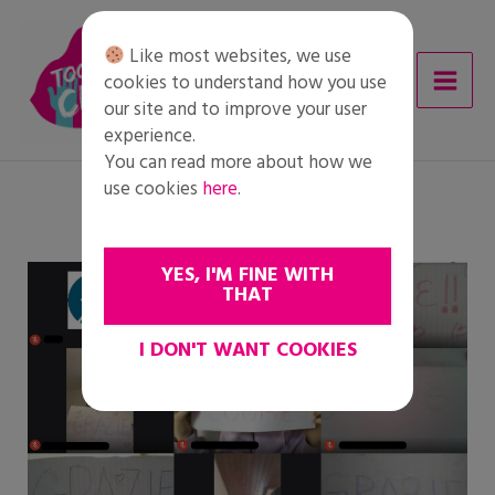
Skip
to
Like most websites, we use
content
cookies to understand how you use
our site and to improve your user
experience.
You can read more about how we
use cookies
here
.
YES, I'M FINE WITH
THAT
I DON'T WANT COOKIES