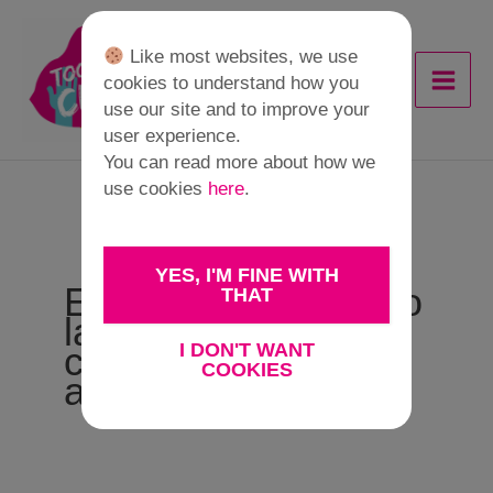
Skip
to
Like most websites, we use
content
cookies to understand how you
use our site and to improve your
user experience.
You can read more about how we
use cookies
here
.
YES, I'M FINE WITH
Etapa 1: Explorando
THAT
la propia
I DON'T WANT
consciencia y la
COOKIES
autoestima