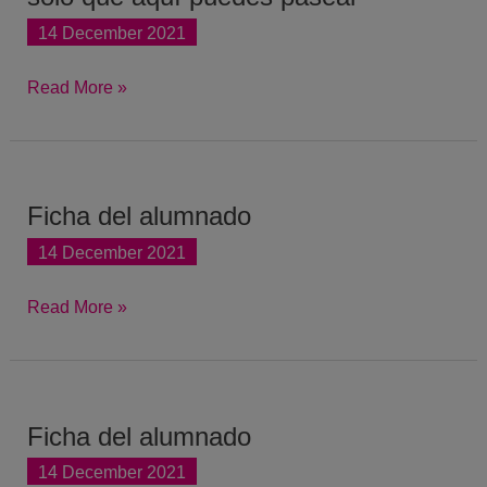
es
14 December 2021
como
una
Read More »
prisión,
solo
que
aquí
Ficha del alumnado
Ficha
puedes
del
14 December 2021
pasear”
alumnado
Read More »
Ficha del alumnado
Ficha
del
14 December 2021