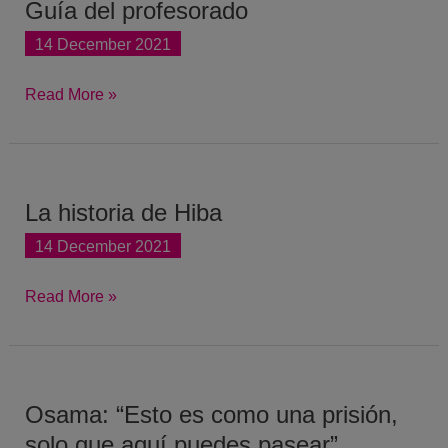
Guía del profesorado
Guía
del
14 December 2021
profesorado
Read More »
La historia de Hiba
La
historia
14 December 2021
de
Hiba
Read More »
Osama: “Esto es como una prisión,
Osama:
“Esto
solo que aquí puedes pasear”