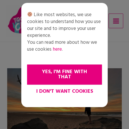
Skip
to
Like most websites, we use
content
cookies to understand how you use
our site and to improve your user
experience.
You can read more about how we
use cookies
here
.
YES, I'M FINE WITH
THAT
I DON'T WANT COOKIES