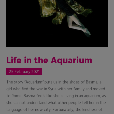
Life in the Aquarium
25 February 2021
The story “Aquarium“ puts us in the shoes of Basma, a
girl who fled the war in Syria with her family and moved
to Rome. Basma feels like she is living in an aquarium, as
she cannot understand what other people tell her in the
language of her new city. Fortunately, the kindness of