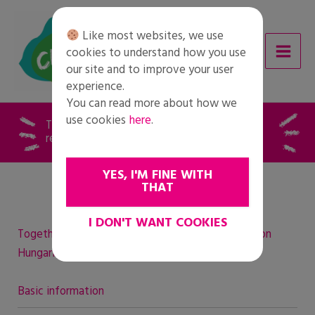
Skip
to
Like most websites, we use
content
cookies to understand how you use
our site and to improve your user
experience.
You can read more about how we
use cookies
here
.
Together for Change – Speaker training
registration Hungarian
YES, I'M FINE WITH
THAT
I DON'T WANT COOKIES
Together for Change – Speaker training registration
Hungarian
Basic information