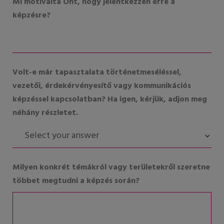
Mi motiválta Önt, hogy jelentkezzen erre a
képzésre?
Volt-e már tapasztalata történetmeséléssel,
vezetői, érdekérvényesítő vagy kommunikációs
képzéssel kapcsolatban? Ha igen, kérjük, adjon meg
néhány részletet.
Milyen konkrét témákról vagy területekről szeretne
többet megtudni a képzés során?