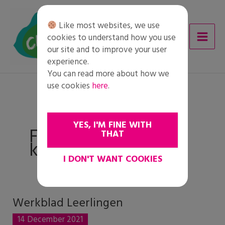
Skip
to
Like most websites, we use
content
cookies to understand how you use
our site and to improve your user
experience.
You can read more about how we
use cookies
here
.
YES, I'M FINE WITH
Fase 6 : In actie
THAT
komen
I DON'T WANT COOKIES
Werkblad Leerlingen
Werkblad
Leerlingen
14 December 2021