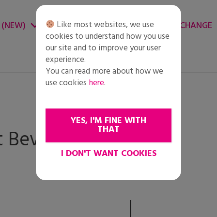
Like most websites, we use
 (NEW)
CHANGE ENVIRONMENT
CHANGE
cookies to understand how you use
our site and to improve your user
experience.
You can read more about how we
use cookies
here
.
YES, I'M FINE WITH
THAT
 Bevezetés
I DON'T WANT COOKIES
CHANGE