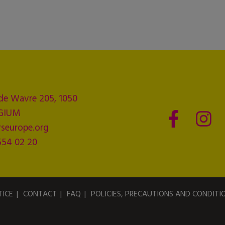
de Wavre 205, 1050
LGIUM
seurope.org
554 02 20
TICE
CONTACT
FAQ
POLICIES, PRECAUTIONS AND CONDITI