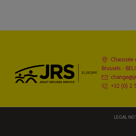
Chaussée 
Brussels - BE
change@jr
+32 (0) 2 
LEGAL NO