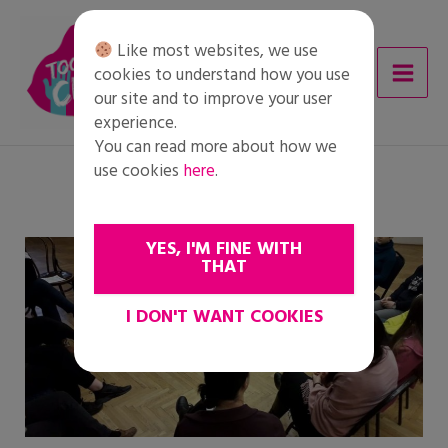
Skip
to
Like most websites, we use
content
cookies to understand how you use
our site and to improve your user
experience.
You can read more about how we
use cookies
here
.
YES, I'M FINE WITH
THAT
I DON'T WANT COOKIES