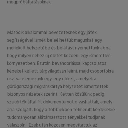
megpróbáltatásoknak.
Második alkalommal bevezetésnek egy játék
segítségével ismét beleélhettük magunkat egy
menekült helyzetébe és belátást nyerhettünk abba,
hogy milyen nehéz új életet kezdeni egy ismeretlen
környezetben. Ezután bevándorlással kapcsolatos
képeket kellett tárgyilagosan leírni, majd csoportokra
osztva elemezünk egy-egy cikket, amelyek a
görögországi migránskártya helyzetét ismertették
bizonyos nézetek szerint. Ketten közülünk pedig
szakértők által írt dokumentumot olvashattak, amely
arra szolgált, hogy a többiekben felmerült kérdésekre
tudományosan alátámasztott tényekkel tudjanak
válaszolni. Ezek után közösen megvitattuk az