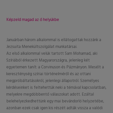
Képzeld magad az ő helyükbe
Januárban három alkalommal is ellátogattak hozzánk a
Jezsuita Menekültszolgálat munkatársai.
Az első alkalommal velük tartott Sam Mohamad, aki
Szíriából érkezett Magyarországra, jelenleg két
egyetemen tanít: a Corvinuson és Pázmányon. Mesélt a
kereszténység szíriai történelméről és az ottani
megpróbáltatásokról, jelenlegi állapotról. Személyes
kérdéseinket is feltehettük neki a témával kapcsolatban,
melyekre megdöbbentő válaszokat adott. Ezáltal
belehelyezkedhettünk egy mai bevándorló helyzetébe,
azonban ezek csak igen kis részét adták vissza a valódi